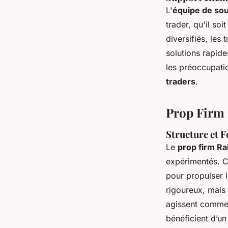
L'
équipe de so
trader, qu'il s
diversifiés, les
solutions rapid
les préoccupati
traders
.
Prop Firm 
Structure et 
Le
prop firm R
expérimentés. C
pour propulser l
rigoureux, mais
agissent comme 
bénéficient d’u