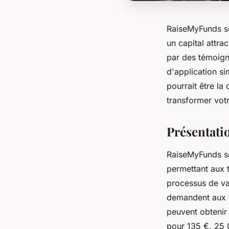
RaiseMyFunds se
un capital attra
par des témoign
d'application s
pourrait être la
transformer vot
Présentat
RaiseMyFunds se 
permettant aux 
processus de va
demandent aux tr
peuvent obtenir
pour 135 €, 25 