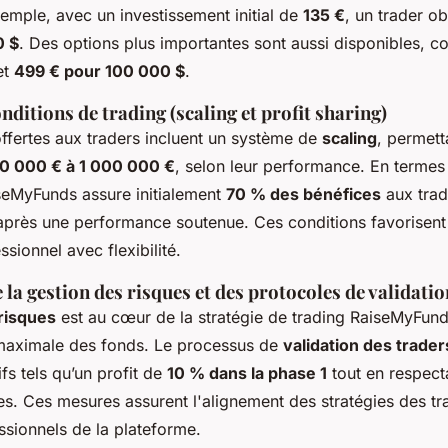
xemple, avec un investissement initial de
135 €
, un trader o
0 $
. Des options plus importantes sont aussi disponibles,
et
499 € pour 100 000 $
.
nditions de trading (scaling et profit sharing)
offertes aux traders incluent un système de
scaling
, permett
10 000 € à 1 000 000 €
, selon leur performance. En terme
seMyFunds assure initialement
70 % des bénéfices
aux trad
près une performance soutenue. Ces conditions favorisent
ssionnel avec flexibilité.
la gestion des risques et des protocoles de validatio
risques
est au cœur de la stratégie de trading RaiseMyFund
maximale des fonds. Le processus de
validation des trader
fs tels qu’un profit de
10 % dans la phase 1
tout en respecta
es. Ces mesures assurent l'alignement des stratégies des tr
ssionnels de la plateforme.