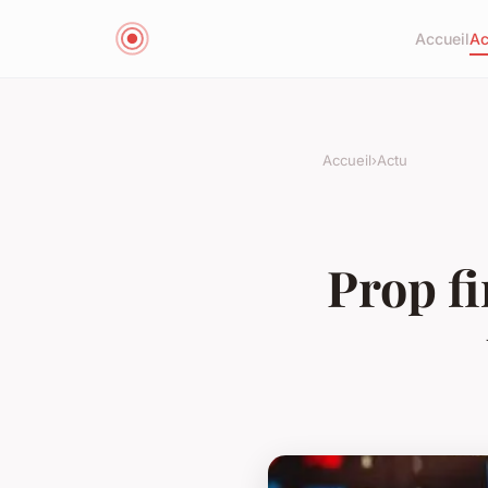
Accueil
Ac
Accueil
›
Actu
Prop f