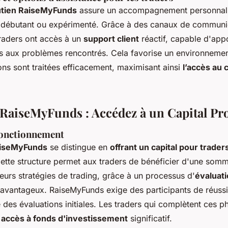
utien RaiseMyFunds
assure un accompagnement personnal
oit débutant ou expérimenté. Grâce à des canaux de communi
 traders ont accès à un
support client
réactif, capable d'app
es aux problèmes rencontrés. Cela favorise un environnemen
ons sont traitées efficacement, maximisant ainsi
l’accès au 
RaiseMyFunds : Accédez à un Capital Pr
Fonctionnement
aiseMyFunds
se distingue en
offrant un capital pour trader
ette structure permet aux traders de bénéficier d'une somm
eurs stratégies de trading, grâce à un processus d'
évaluati
 avantageux. RaiseMyFunds exige des participants de réussi
des évaluations initiales. Les traders qui complètent ces p
n
accès à fonds d'investissement
significatif.