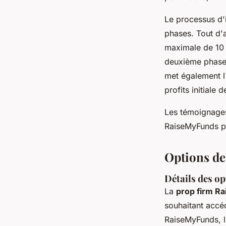
Le processus d'i
phases. Tout d'a
maximale de 10 
deuxième phase 
met également l
profits initial
Les témoignages 
RaiseMyFunds po
Options de
Détails des o
La
prop firm R
souhaitant accé
RaiseMyFunds, l