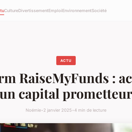
tu
Culture
Divertissement
Emploi
Environnement
Société
ACTU
irm RaiseMyFunds : ac
un capital prometteu
Noémie
•
2 janvier 2025
•
4 min de lecture