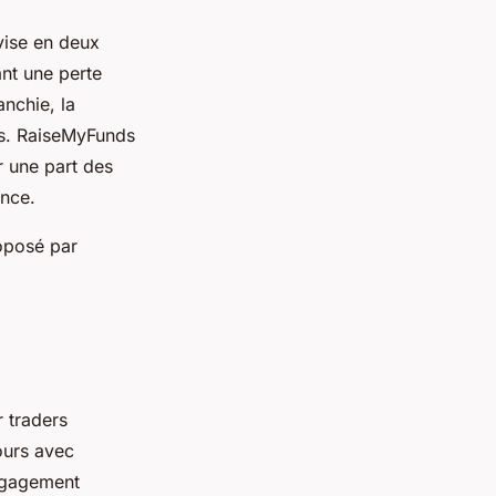
vise en deux
ant une perte
nchie, la
es. RaiseMyFunds
r une part des
ance.
roposé par
 traders
ours avec
engagement