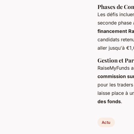
Phases de Con
Les défis inclu
seconde phase a
financement R
candidats reten
aller jusqu'à €1
Gestion et Par
RaiseMyFunds ac
commission sur
pour les trader
laisse place à 
des fonds
.
Actu