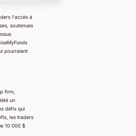
ders l'accès à
uses, soutenues
essus
RaiseMyFunds
ui pourraient
p firm,
lété un
s défis qui
is, les traders
ue 10 000 $