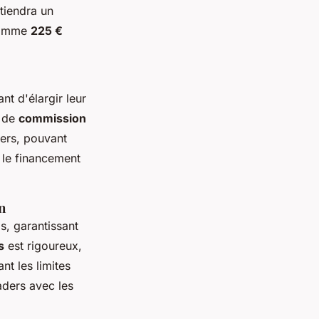
btiendra un
 comme
225 €
ant d'élargir leur
s de
commission
ers, pouvant
 le financement
n
s, garantissant
s
est rigoureux,
nt les limites
aders avec les