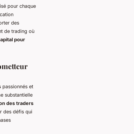
isé pour chaque
cation
orter des
t de trading où
capital pour
ometteur
s
passionnés et
e substantielle
on des traders
r des défis qui
hases