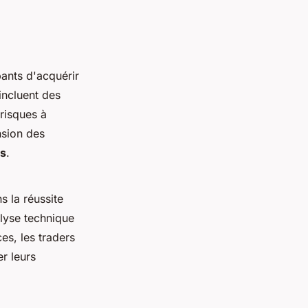
ants d'acquérir
incluent des
 risques à
nsion des
ds
.
 la réussite
alyse technique
es, les traders
er leurs