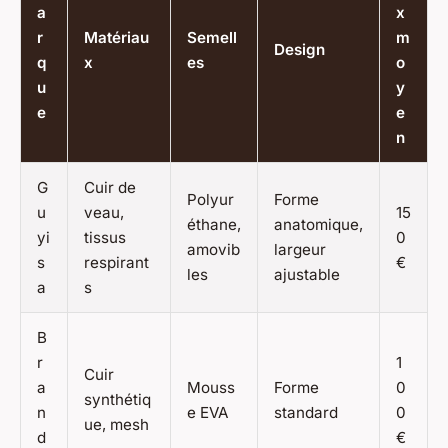
a
x
r
Matériau
Semell
m
Design
q
x
es
o
u
y
e
e
n
G
Cuir de
Polyur
Forme
u
veau,
15
éthane,
anatomique,
yi
tissus
0
amovib
largeur
s
respirant
€
les
ajustable
a
s
B
r
1
Cuir
a
Mouss
Forme
0
synthétiq
n
e EVA
standard
0
ue, mesh
d
€