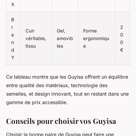
X
B
r
2
Cuir
Gel,
Forme
a
0
véritable,
amovib
ergonomiqu
n
0
tissu
les
e
d
€
Y
Ce tableau montre que les Guyisa offrent un équilibre
entre qualité des matériaux, technologie des
semelles, et design innovant, tout en restant dans une
gamme de prix accessible.
Conseils pour choisir vos Guyisa
Choisir la bonne paire de Guyisa peut faire une