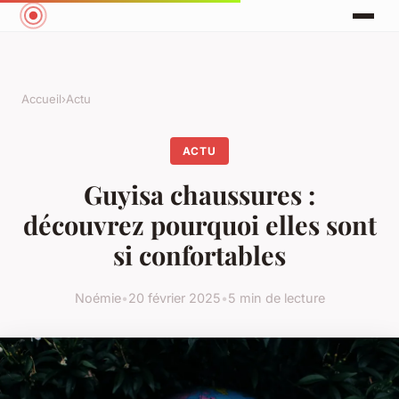
Accueil
›
Actu
ACTU
Guyisa chaussures :
découvrez pourquoi elles sont
si confortables
Noémie
•
20 février 2025
•
5 min de lecture