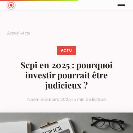
Accueil
›
Actu
ACTU
Scpi en 2025 : pourquoi
investir pourrait être
judicieux ?
Noémie
•
3 mars 2025
•
5 min de lecture