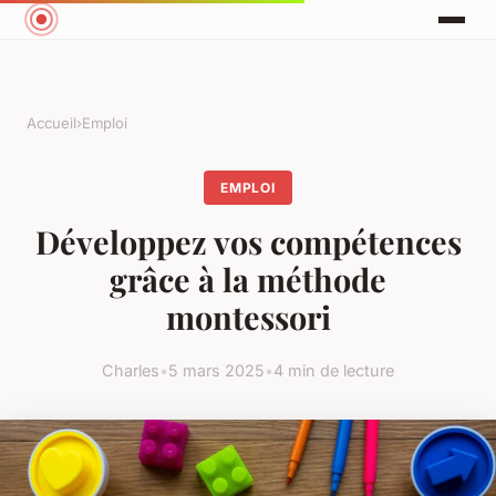
Accueil
›
Emploi
EMPLOI
Développez vos compétences
grâce à la méthode
montessori
Charles
•
5 mars 2025
•
4 min de lecture