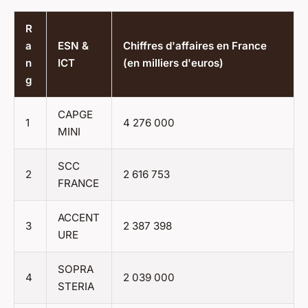
R
a
ESN &
Chiffres d'affaires en France
n
ICT
(en milliers d'euros)
g
CAPGE
1
4 276 000
MINI
SCC
2
2 616 753
FRANCE
ACCENT
3
2 387 398
URE
SOPRA
4
2 039 000
STERIA