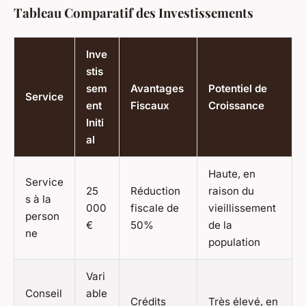
Tableau Comparatif des Investissements
Inve
stis
sem
Avantages
Potentiel de
Service
ent
Fiscaux
Croissance
Initi
al
Haute, en
Service
25
Réduction
raison du
s à la
000
fiscale de
vieillissement
person
€
50%
de la
ne
population
Vari
Conseil
able
Crédits
Très élevé, en