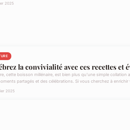
ier 2025
TURE
ébrez la convivialité avec ces recettes et
re, cette boisson millénaire, est bien plus qu'une simple collation al
oments partagés et des célébrations. Si vous cherchez à enrichir v
rier 2025