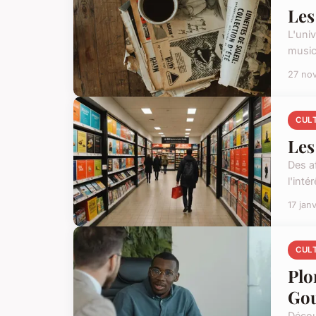
Les
L'uni
musica
27 no
CUL
Les
Des af
l'inté
17 jan
CUL
Plo
Go
Décou