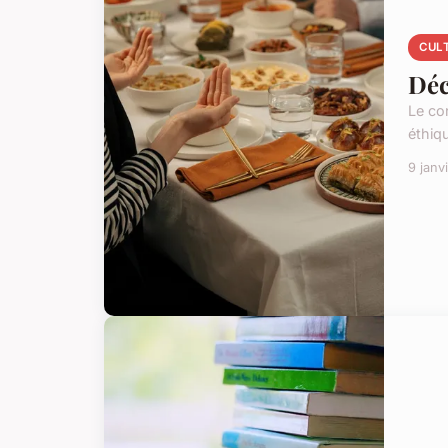
CUL
Déc
Le co
éthiq
9 janv