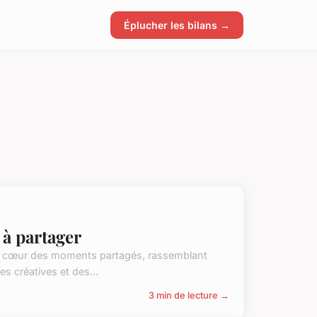
Éplucher les bilans →
 à partager
t au cœur des moments partagés, rassemblant
 créatives et des...
3 min de lecture →