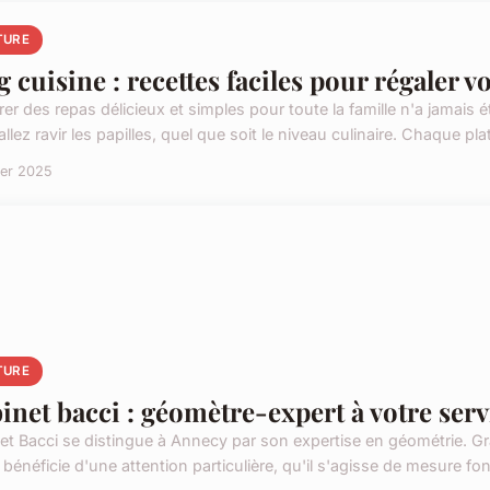
TURE
g cuisine : recettes faciles pour régaler v
er des repas délicieux et simples pour toute la famille n'a jamais é
llez ravir les papilles, quel que soit le niveau culinaire. Chaque plat,
ier 2025
TURE
inet bacci : géomètre-expert à votre serv
et Bacci se distingue à Annecy par son expertise en géométrie. G
 bénéficie d'une attention particulière, qu'il s'agisse de mesure fon