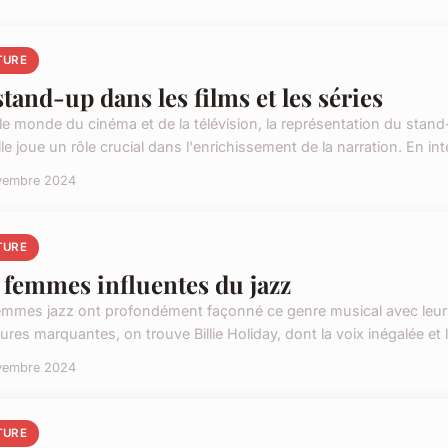
TURE
stand-up dans les films et les séries
le monde du cinéma et de la télévision, la représentation du stand
Elle joue un rôle crucial dans l'enrichissement de la narration. En int
vembre 2024
TURE
 femmes influentes du jazz
emmes jazz ont profondément façonné ce genre musical avec leurs 
gures marquantes, on trouve Billie Holiday, dont la voix inégalée et le
vembre 2024
TURE