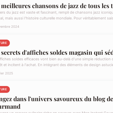
 meilleures chansons de jazz de tous les
vers du jazz est vaste et fascinant, rempli de chansons jazz icon
l, mais aussi l'histoire culturelle mondiale. Pour véritablement saisi
vembre 2024
TURE
 secrets d'affiches soldes magasin qui séd
fiches soldes efficaces vont bien au-delà d'une simple réduction de
rêt et incitent à l'achat. En intégrant des éléments de design astuci
vier 2025
TURE
ngez dans l'univers savoureux du blog d
urmand
vrez un espace culinaire riche en saveurs avec Mon Instant Gour