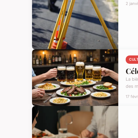
2 janv
CUL
Cél
La biè
des m
17 fév