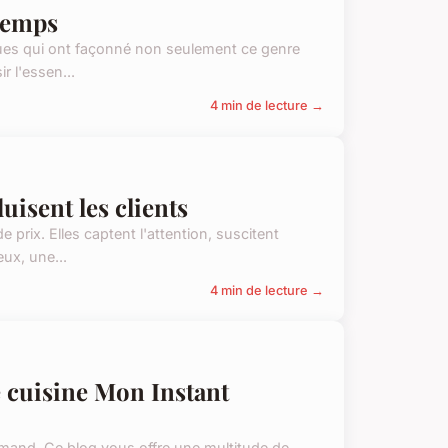
 temps
iques qui ont façonné non seulement ce genre
r l'essen...
4 min de lecture →
uisent les clients
 prix. Elles captent l'attention, suscitent
eux, une...
4 min de lecture →
e cuisine Mon Instant
mand. Ce blog vous offre une multitude de