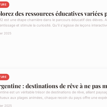
TURE
lorez des ressources éducatives variées 
2 est une étape charnière dans le parcours éducatif des élèves. A
entissage et stimule la curiosité. Qu'il s'agisse de leçons interactives
ier 2025
TURE
rgentine : destinations de rêve à ne pas
ntine est un véritable trésor de destinations de rêve, alliant paysa
tueux aux plages animées, chaque recoin du pays offre une expéri
vier 2025