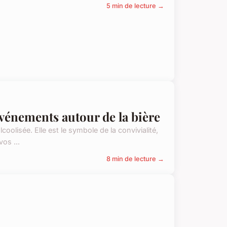
5 min de lecture →
 événements autour de la bière
coolisée. Elle est le symbole de la convivialité,
os ...
8 min de lecture →