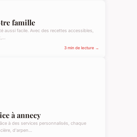
otre famille
té aussi facile. Avec des recettes accessibles,
...
3 min de lecture →
ice à annecy
râce à des services personnalisés, chaque
cière, d'arpen...