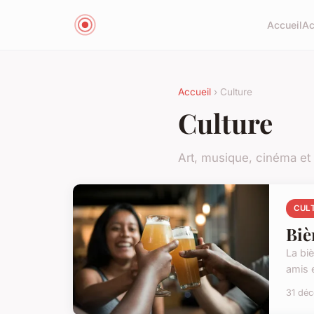
Accueil
Ac
Accueil
› Culture
Culture
Art, musique, cinéma et l
CUL
Biè
La bi
amis 
31 dé