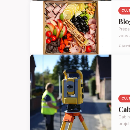
CUL
Blo
Prépar
vous a
2 janv
CUL
Cab
Cabin
projet