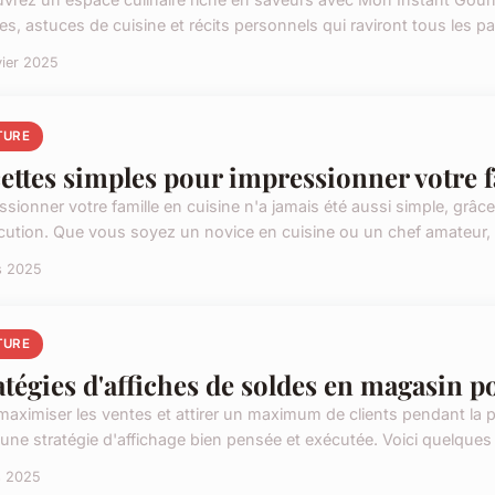
es, astuces de cuisine et récits personnels qui raviront tous les p
vier 2025
TURE
ettes simples pour impressionner votre f
sionner votre famille en cuisine n'a jamais été aussi simple, grâce
cution. Que vous soyez un novice en cuisine ou un chef amateur, c
s 2025
TURE
atégies d'affiches de soldes en magasin pou
maximiser les ventes et attirer un maximum de clients pendant la pé
 une stratégie d'affichage bien pensée et exécutée. Voici quelques 
s 2025