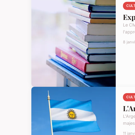
CUL
Exp
Le CM
l'appr
8 janv
CUL
L'A
L'Arge
majes
11 jan