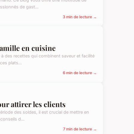
assionnés de gast...
3 min de lecture →
amille en cuisine
 à des recettes qui combinent saveur et facilité
es plats...
6 min de lecture →
r attirer les clients
riode des soldes, il est crucial de mettre en
conseils d...
7 min de lecture →