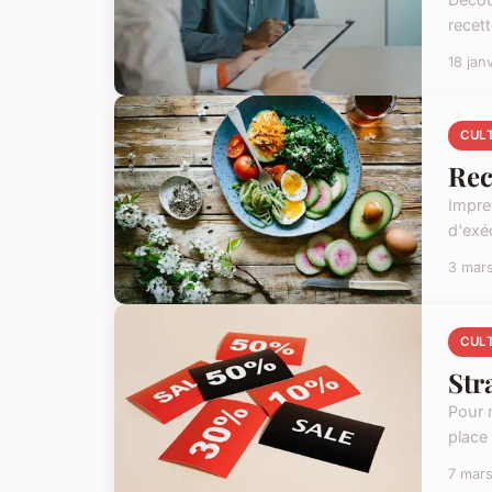
recett
18 jan
CUL
Rec
Impres
d'exé
3 mar
CUL
Str
Pour 
place
7 mar