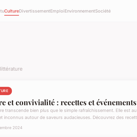
tu
Culture
Divertissement
Emploi
Environnement
Société
ittérature
TURE
re et convivialité : recettes et événements
ère transcende bien plus que le simple rafraîchissement. Elle es
et inconnus autour de saveurs audacieuses. Découvrez des recettes
cembre 2024