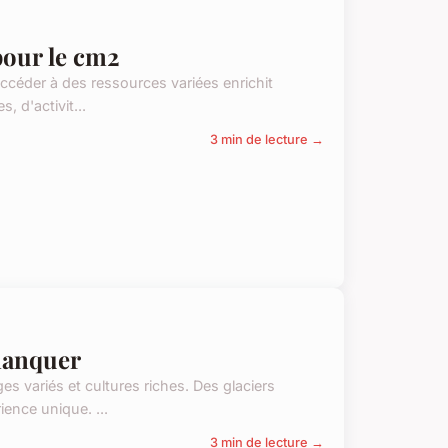
pour le cm2
ccéder à des ressources variées enrichit
, d'activit...
3 min de lecture →
 manquer
ges variés et cultures riches. Des glaciers
ence unique. ...
3 min de lecture →