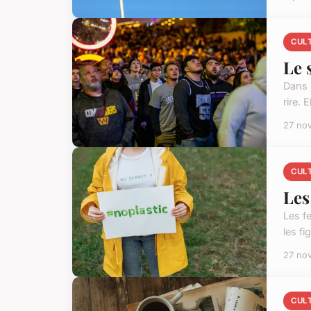
CUL
Le 
Dans 
rire. 
27 no
CUL
Les
Les f
les fi
27 no
CUL