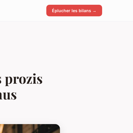
Éplucher les bilans →
s prozis
nus