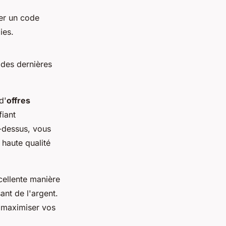
ser un code
ies.
 des dernières
d'
offres
fiant
i-dessus, vous
 haute qualité
cellente manière
ant de l'argent.
r maximiser vos