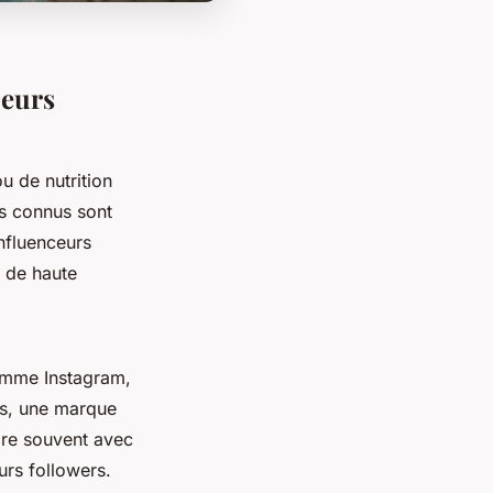
ceurs
u de nutrition
rs connus sont
nfluenceurs
s de haute
comme Instagram,
is, une marque
ore souvent avec
urs followers.