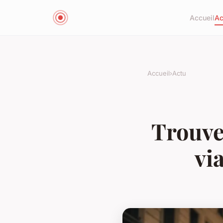
Accueil
Ac
Accueil
›
Actu
Trouvez
vi