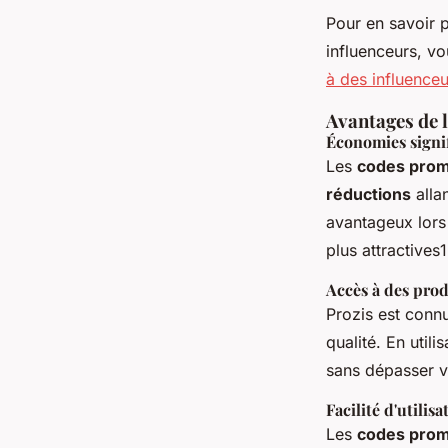
Pour en savoir 
influenceurs, vo
à des influenceu
Avantages de l
Économies signif
Les
codes pro
réductions
alla
avantageux lors
plus attractives1
Accès à des prod
Prozis est conn
qualité. En util
sans dépasser v
Facilité d'utilisa
Les
codes pro