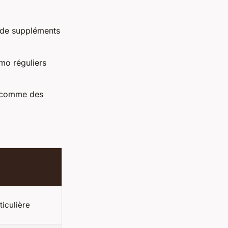
 de suppléments
mo réguliers
s comme des
ticulière