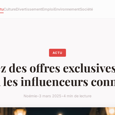
tu
Culture
Divertissement
Emploi
Environnement
Société
ACTU
 des offres exclusive
a les influenceurs con
Noémie
•
3 mars 2025
•
4 min de lecture