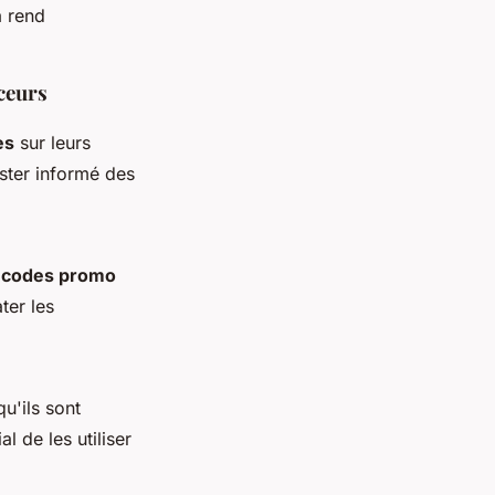
a rend
ceurs
es
sur leurs
ester informé des
s
codes promo
ter les
u'ils sont
l de les utiliser