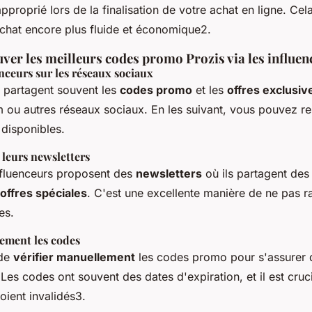
proprié lors de la finalisation de votre achat en ligne. Cel
achat encore plus fluide et économique2.
er les meilleurs codes promo Prozis via les influen
enceurs sur les réseaux sociaux
s partagent souvent les
codes promo
et les
offres exclusiv
m ou autres réseaux sociaux. En les suivant, vous pouvez r
 disponibles.
 leurs newsletters
fluenceurs proposent des
newsletters
où ils partagent de
offres spéciales
. C'est une excellente manière de ne pas ra
es.
lement les codes
 de
vérifier manuellement
les codes promo pour s'assurer q
 Les codes ont souvent des dates d'expiration, et il est crucia
soient invalidés3.