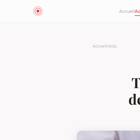
Accueil
Ac
Accueil
›
Actu
T
d