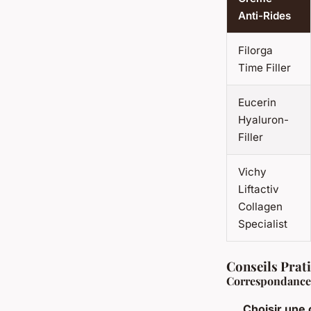
Anti-Rides
Filorga
Time Filler
Eucerin
Hyaluron-
Filler
Vichy
Liftactiv
Collagen
Specialist
Conseils Prat
Correspondance
Choisir une