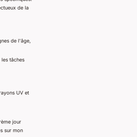
ectueux de la
gnes de l'âge,
 les tâches
rayons UV et
crème jour
des sur mon