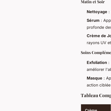
Matin et Soir
Nettoyage
:
Sérum
: App
profonde des 
Crème de J
rayons UV et
Soins Compléme
Exfoliation
: 
améliorer l'a
Masque
: Ap
action ciblée
Tableau Compa
Crème