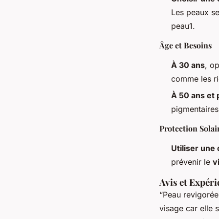
Les peaux se
peau1.
Âge et Besoins
À 30 ans
, o
comme les ri
À 50 ans et 
pigmentaires
Protection Solai
Utiliser une
prévenir le
v
Avis et Expéri
“Peau revigorée 
visage car elle 