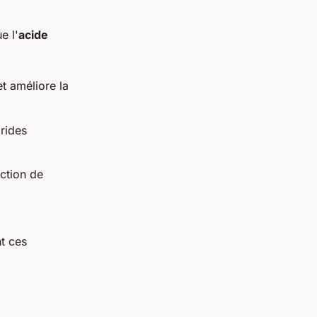
e l'
acide
t améliore la
 rides
uction de
t ces