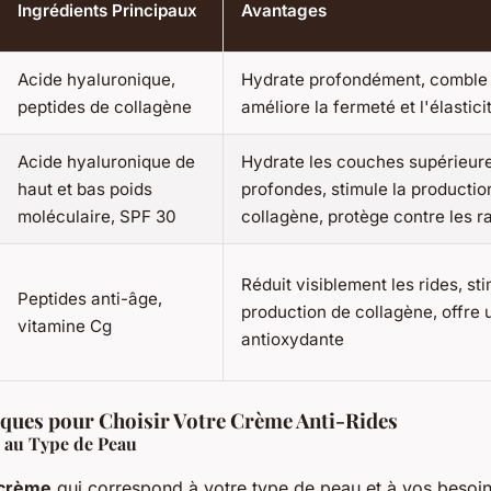
Ingrédients Principaux
Avantages
Acide hyaluronique,
Hydrate profondément, comble l
peptides de collagène
améliore la fermeté et l'élastici
Acide hyaluronique de
Hydrate les couches supérieure
haut et bas poids
profondes, stimule la productio
moléculaire, SPF 30
collagène, protège contre les 
Réduit visiblement les rides, sti
Peptides anti-âge,
production de collagène, offre 
vitamine Cg
antioxydante
iques pour Choisir Votre Crème Anti-Rides
 au Type de Peau
 crème
qui correspond à votre type de peau et à vos besoin