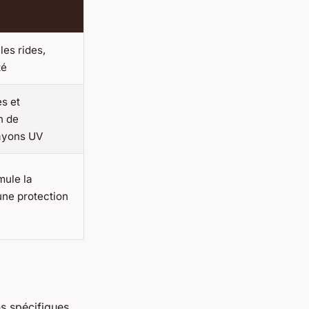
es rides,
té
s et
n de
rayons UV
mule la
une protection
s spécifiques.