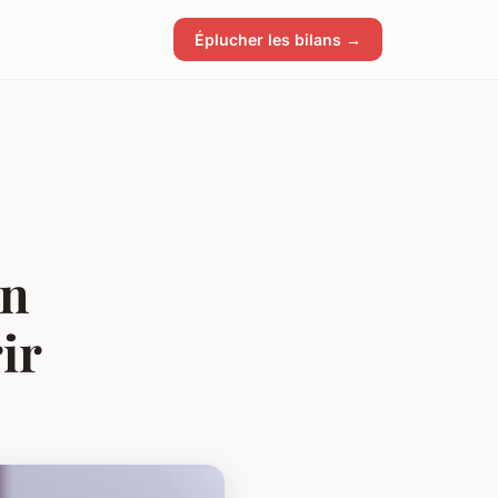
Éplucher les bilans →
en
ir