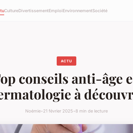
tu
Culture
Divertissement
Emploi
Environnement
Société
ACTU
op conseils anti-âge 
ermatologie à découvr
Noémie
•
21 février 2025
•
8 min de lecture