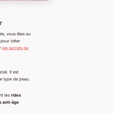
r
te, vous êtes au
pour lutter
er
les secrets de
ial. Il est
le type de peau.
nt les
rides
 anti-âge