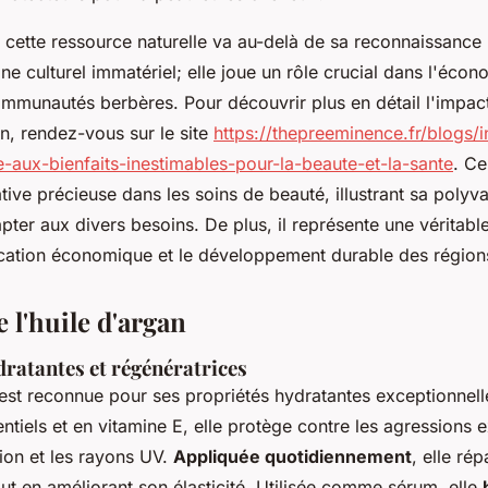
 cette ressource naturelle va au-delà de sa reconnaissanc
 culturel immatériel; elle joue un rôle crucial dans l'écon
mmunautés berbères. Pour découvrir plus en détail l'impact e
an, rendez-vous sur le site
https://thepreeminence.fr/blogs/i
e-aux-bienfaits-inestimables-pour-la-beaute-et-la-sante
. Ce
ative précieuse dans les soins de beauté, illustrant sa polyv
pter aux divers besoins. De plus, il représente une véritabl
fication économique et le développement durable des régio
e l'huile d'argan
dratantes et régénératrices
est reconnue pour ses propriétés hydratantes exceptionnelle
ntiels et en vitamine E, elle protège contre les agressions e
ion et les rayons UV.
Appliquée quotidiennement
, elle ré
 en améliorant son élasticité. Utilisée comme sérum, elle