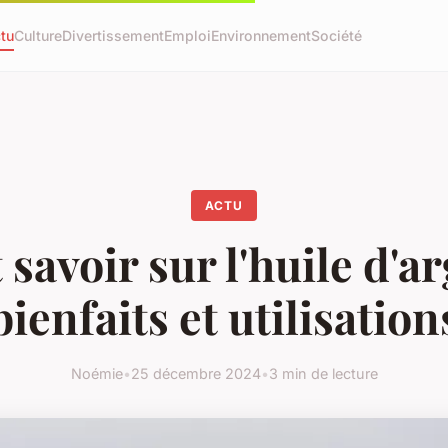
tu
Culture
Divertissement
Emploi
Environnement
Société
ACTU
 savoir sur l'huile d'ar
bienfaits et utilisation
Noémie
•
25 décembre 2024
•
3 min de lecture