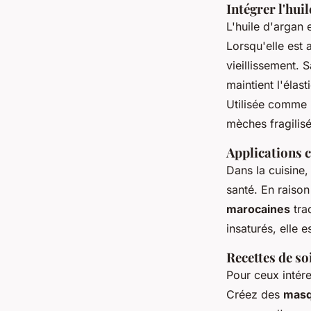
Intégrer l'hui
L'huile d'argan 
Lorsqu'elle est 
vieillissement. 
maintient l'élast
Utilisée comme h
mèches fragilis
Applications c
Dans la cuisine,
santé. En raiso
marocaines
trad
insaturés, elle 
Recettes de so
Pour ceux intére
Créez des
masq