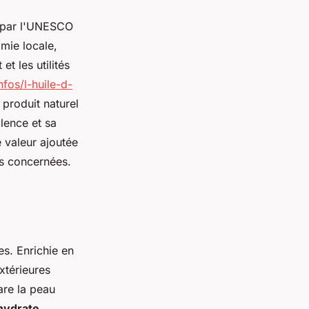
e par l'UNESCO
omie locale,
t les utilités
nfos/l-huile-d-
 produit naturel
alence et sa
e valeur ajoutée
ns concernées.
s. Enrichie en
xtérieures
pare la peau
hydrate