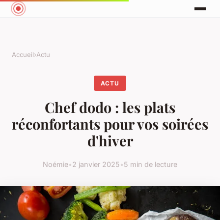
Accueil
›
Actu
ACTU
Chef dodo : les plats
réconfortants pour vos soirées
d'hiver
Noémie
•
2 janvier 2025
•
5 min de lecture