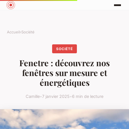
Accueil
›
Société
SOCIÉTÉ
Fenetre : découvrez nos
fenêtres sur mesure et
énergétiques
Camille
•
7 janvier 2025
•
6 min de lecture