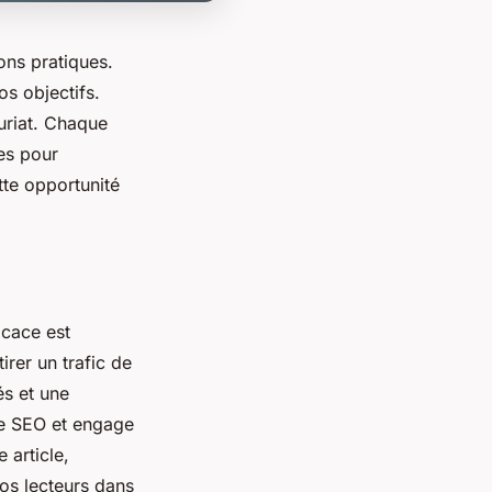
ons pratiques.
os objectifs.
euriat. Chaque
tes pour
te opportunité
icace est
irer un trafic de
és et une
re SEO et engage
 article,
vos lecteurs dans