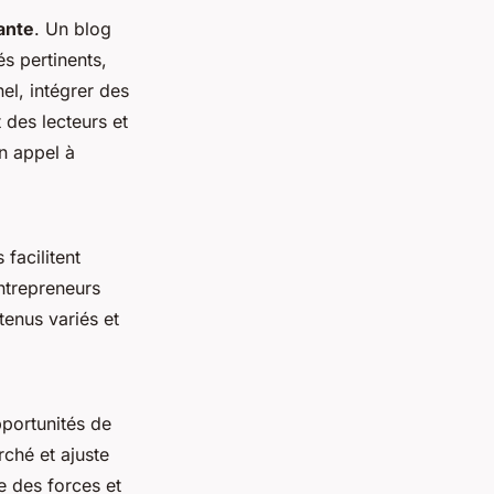
ante
. Un blog
és pertinents,
el, intégrer des
t des lecteurs et
un appel à
facilitent
ntrepreneurs
tenus variés et
.
pportunités de
ché et ajuste
se des forces et