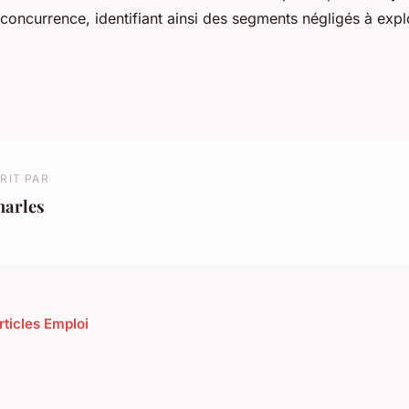
 concurrence, identifiant ainsi des segments négligés à explo
RIT PAR
harles
rticles Emploi