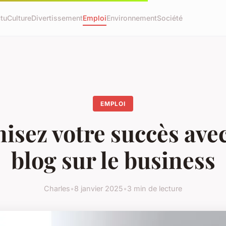
tu
Culture
Divertissement
Emploi
Environnement
Société
EMPLOI
sez votre succès ave
blog sur le business
Charles
•
8 janvier 2025
•
3 min de lecture