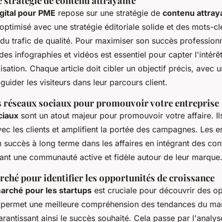
 stratégie de contenu attrayante
gital pour PME
repose sur une stratégie de
contenu attray
 optimisé avec une stratégie éditoriale solide et des mots-cl
 du trafic de qualité. Pour maximiser son succès professionn
 des infographies et vidéos est essentiel pour capter l'intérê
lisation. Chaque article doit cibler un objectif précis, avec 
 guider les visiteurs dans leur parcours client.
es réseaux sociaux pour promouvoir votre entreprise
ciaux
sont un atout majeur pour promouvoir votre affaire. Ils 
ec les clients et amplifient la portée des campagnes. Les e
 succès à long terme dans les affaires en intégrant des con
ant une communauté active et fidèle autour de leur marque
ché pour identifier les opportunités de croissance
arché pour les startups
est cruciale pour découvrir des o
e permet une meilleure compréhension des tendances du mar
garantissant ainsi le succès souhaité. Cela passe par l'analy