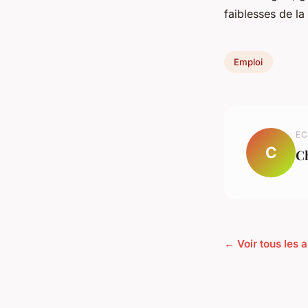
faiblesses de la
Emploi
EC
C
C
← Voir tous les a