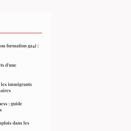
ou formation ga4) :
ets d'une
 les immigrants
maires
ess : guide
s
mplois dans les