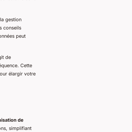
la gestion
s conseils
données peut
git de
séquence. Cette
ur élargir votre
isation de
ons, simplifiant