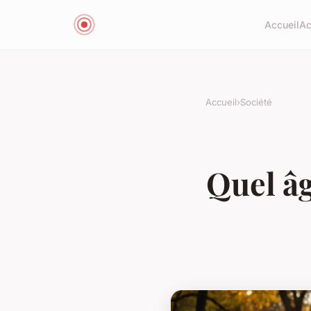
Accueil
Ac
Accueil
›
Société
Quel âg