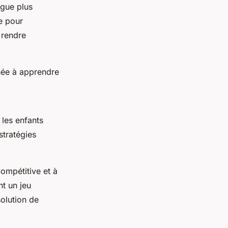
ngue plus
e pour
 rendre
née à apprendre
 les enfants
tratégies
ompétitive et à
t un jeu
solution de