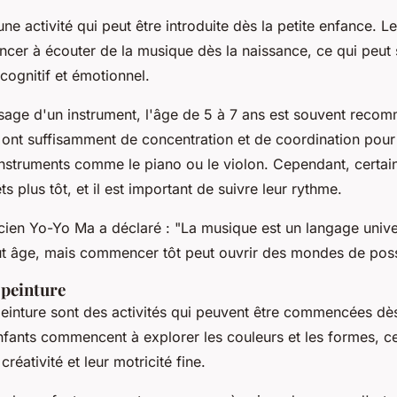
ne activité qui peut être introduite dès la petite enfance. L
er à écouter de la musique dès la naissance, ce qui peut s
ognitif et émotionnel.
ssage d'un instrument, l'âge de 5 à 7 ans est souvent reco
s ont suffisamment de concentration et de coordination po
nstruments comme le piano ou le violon. Cependant, certai
s plus tôt, et il est important de suivre leur rythme.
cien Yo-Yo Ma a déclaré : "
La musique est un langage unive
out âge, mais commencer tôt peut ouvrir des mondes de possi
a peinture
peinture sont des activités qui peuvent être commencées dès
nfants commencent à explorer les couleurs et les formes, ce
réativité et leur motricité fine.