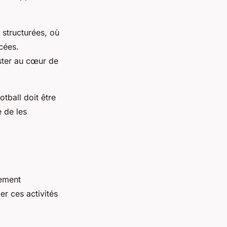
 structurées, où
cées.
ester au cœur de
otball doit être
e de les
pement
er ces activités