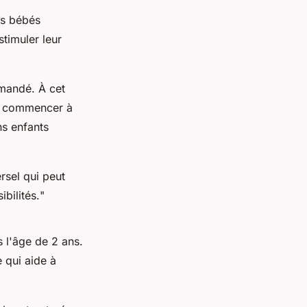
es bébés
timuler leur
mmandé. À cet
ur commencer à
ns enfants
rsel qui peut
bilités.
"
 l'âge de 2 ans.
 qui aide à