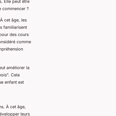
 Elle peut être
 de commencer ?
À cet âge, les
s familiarisent
 pour des cours
 considéré comme
ompréhension
ut améliorer la
ois". Cela
e enfant est
ns. À cet âge,
évelopper leurs