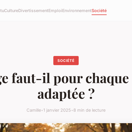
tu
Culture
Divertissement
Emploi
Environnement
Société
SOCIÉTÉ
e faut-il pour chaque 
adaptée ?
Camille
•
1 janvier 2025
•
8 min de lecture