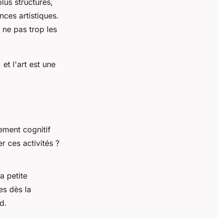
lus structurés,
ces artistiques.
 ne pas trop les
 et l'art est une
pement cognitif
r ces activités ?
a petite
es dès la
d.