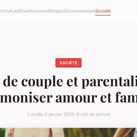
tu
Culture
Divertissement
Emploi
Environnement
Société
SOCIÉTÉ
 de couple et parentali
moniser amour et fam
Camille
•
2 janvier 2025
•
6 min de lecture