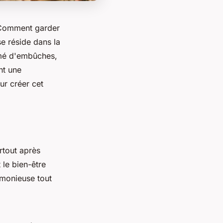
 Comment garder
se réside dans la
mé d'embûches,
nt une
ur créer cet
rtout après
 le bien-être
armonieuse tout