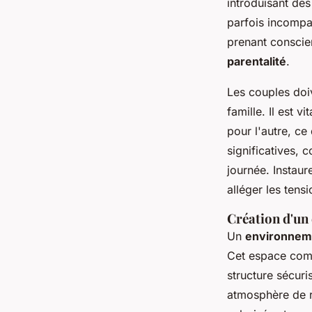
introduisant de
parfois incompat
prenant consci
parentalité
.
Les couples doiv
famille. Il est 
pour l'autre, ce
significatives,
journée. Instau
alléger les tens
Création d'un
Un
environneme
Cet espace comme
structure sécuri
atmosphère de r