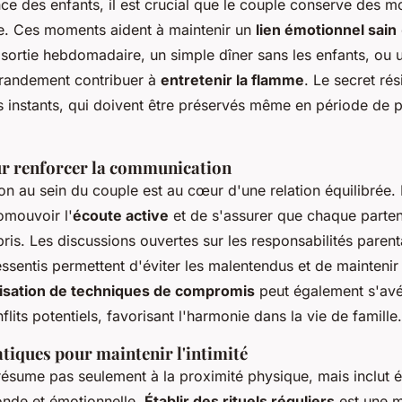
nce des enfants, il est crucial que le couple conserve des 
e. Ces moments aident à maintenir un
lien émotionnel sain
sortie hebdomadaire, un simple dîner sans les enfants, ou u
grandement contribuer à
entretenir la flamme
. Le secret ré
es instants, qui doivent être préservés même en période de 
ur renforcer la communication
 au sein du couple est au cœur d'une relation équilibrée. P
omouvoir l'
écoute active
et de s'assurer que chaque parten
is. Les discussions ouvertes sur les responsabilités parenta
ressentis permettent d'éviter les malentendus et de maintenir
lisation de techniques de compromis
peut également s'avér
flits potentiels, favorisant l'harmonie dans la vie de famille.
tiques pour maintenir l'intimité
 résume pas seulement à la proximité physique, mais inclut
nde et émotionnelle.
Établir des rituels réguliers
est une m