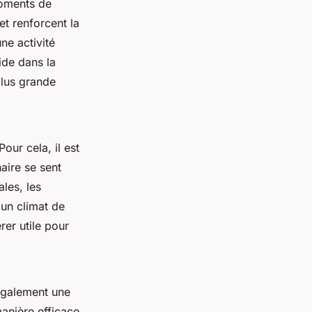
moments de
et renforcent la
ne activité
side dans la
plus grande
our cela, il est
aire se sent
les, les
 un climat de
er utile pour
 également une
anière efficace