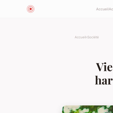
Accueil
Ac
Accueil
›
Société
Vie
har