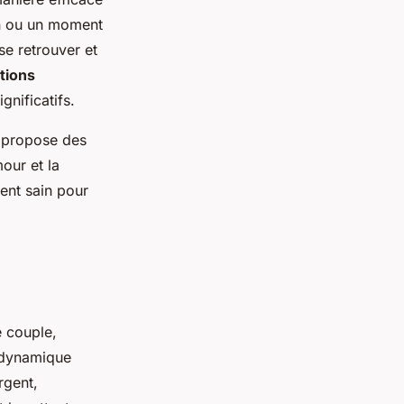
in ou un moment
se retrouver et
ntions
gnificatifs.
 propose des
our et la
ent sain pour
e couple,
 dynamique
rgent,