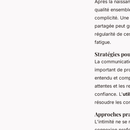
Après la naissa
qualité ensembl
complicité. Une 
partagée peut 
régularité de c
fatigue.
Stratégies po
La communication
important de pr
entendu et compr
attentes et les 
confiance. L'
uti
résoudre les con
Approches pra
L'intimité ne se
connexion profo