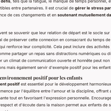
s
défis
, tels que la fatigue, le manque de temps personnel, et
ibles entre partenaires. Il est crucial de
gérer le stress pa
ence de ces changements et en
soutenant mutuellement da
ent se souvenir que leur relation de départ est le socle sur
vital de préserver cette connexion en consacrant du temps de 
 qui renforce leur complicité. Cela peut inclure des activité
 comme partager un repas sans distractions numériques ou di
rer un climat de communication ouverte et honnête peut non
ions mais également servir d'exemple positif pour les enfant
 environnement positif pour les enfants
nt positif
est essentiel pour le développement harmonieux
nce par l'équilibre entre l'amour et la discipline, offrant 
sante tout en favorisant l'expression personnelle. Encourag
espect et d'écoute dans la maison permet aux enfants de se