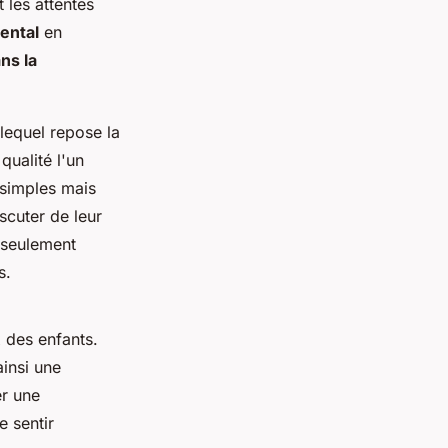
 les attentes
rental
en
ns la
 lequel repose la
qualité l'un
s simples mais
scuter de leur
 seulement
s.
 des enfants.
ainsi une
er une
 sentir