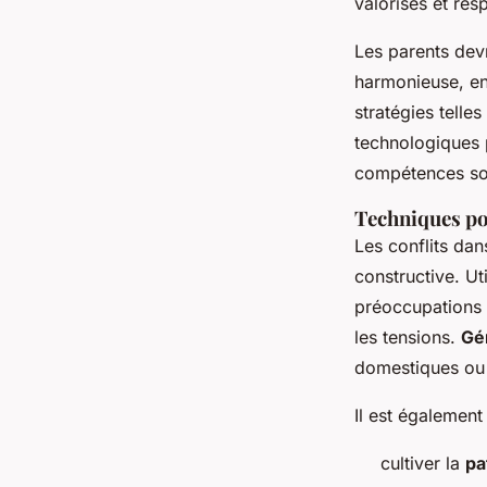
valorisés et res
Les parents devr
harmonieuse, en
stratégies telle
technologiques p
compétences soci
Techniques pou
Les conflits dan
constructive. Ut
préoccupations 
les tensions.
Gér
domestiques ou d
Il est égalemen
cultiver la
pa