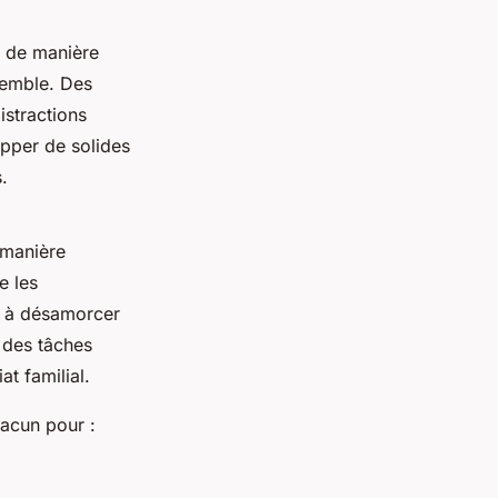
e de manière
semble. Des
istractions
opper de solides
.
 manière
e les
e à désamorcer
n des tâches
t familial.
hacun pour :