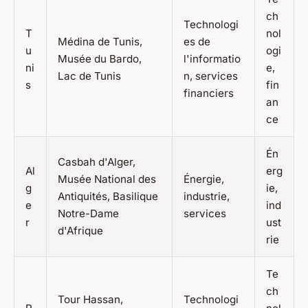
ch
Technologi
T
nol
Médina de Tunis,
es de
u
ogi
Musée du Bardo,
l'informatio
ni
e,
Lac de Tunis
n, services
s
fin
financiers
an
ce
Én
Casbah d'Alger,
Al
erg
Musée National des
Énergie,
g
ie,
Antiquités, Basilique
industrie,
e
ind
Notre-Dame
services
r
ust
d'Afrique
rie
Te
ch
Tour Hassan,
Technologi