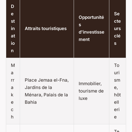
D
e
Se
Opportunité
st
cte
s
in
Attraits touristiques
urs
d'investisse
at
clé
ment
io
s
n
M
To
a
uri
rr
Place Jemaa el-Fna,
sm
Immobilier,
a
Jardins de la
e,
tourisme de
k
Ménara, Palais de la
hôt
luxe
e
Bahia
ell
c
eri
h
e
Te