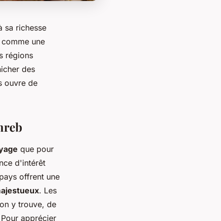
à sa richesse
ne comme une
s régions
nicher des
s ouvre de
hreb
yage
que pour
nce d'intérêt
 pays offrent une
majestueux
. Les
'on y trouve, de
 Pour apprécier