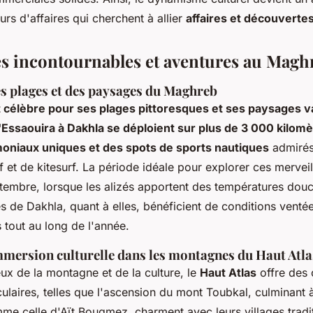
rs d'affaires qui cherchent à allier
affaires et découvertes
s incontournables et aventures au Magh
s plages et des paysages du Maghreb
célèbre pour ses plages pittoresques et ses paysages va
l'Essaouira à Dakhla se déploient sur plus de 3 000 kilomè
moniaux uniques et des spots de sports nautiques
admirés
 et de kitesurf. La période idéale pour explorer ces merveil
tembre, lorsque les alizés apportent des températures douc
es de Dakhla, quant à elles, bénéficient de conditions vent
 tout au long de l'année.
mmersion culturelle dans les montagnes du Haut Atla
ux de la montagne et de la culture, le
Haut Atlas
offre des 
ulaires, telles que l'ascension du mont Toubkal, culminant 
me celle d'Aït Bougmez, charment avec leurs villages tradit