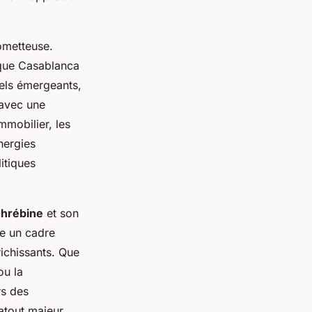
ometteuse.
s que Casablanca
rels émergeants,
 avec une
mmobilier, les
nergies
itiques
ghrébine
et son
re un cadre
ichissants. Que
u la
rs des
atout majeur