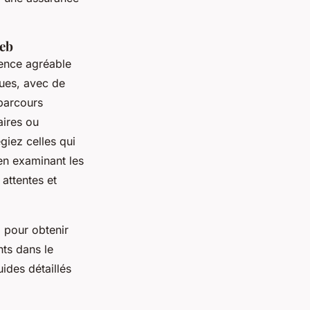
reb
ience agréable
nues, avec de
 parcours
aires ou
giez celles qui
en examinant les
attentes et
 pour obtenir
nts dans le
ides détaillés