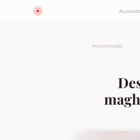
Accueil
Ac
Accueil
›
Société
Des
maghr