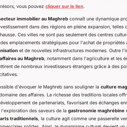
trésors, vous pouvez
cliquer sur le lien
.
secteur immobilier au Maghreb
connaît une dynamique pr
'investissement dans des régions en pleine expansion, telle
 hausse. Ces villes ne sont pas seulement des centres cultu
des emplacements stratégiques pour l'achat de propriétés
nisation
et de nouvelles infrastructures modernes. Outre l'i
'affaires au Maghreb
, notamment dans l'agriculture et les é
ttirent de nombreux investisseurs étrangers grâce à des pol
itatives.
possible d'évoquer le Maghreb sans souligner la
culture ma
 domaine des affaires. La richesse des traditions locales off
développement de partenariats, favorisant des échanges enr
s l'exploration des saveurs de la
gastronomie maghrébine
o
arts traditionnels
, la culture agit comme une passerelle ve
merciales solides. Ainsi, le dynamisme culturel devient un 