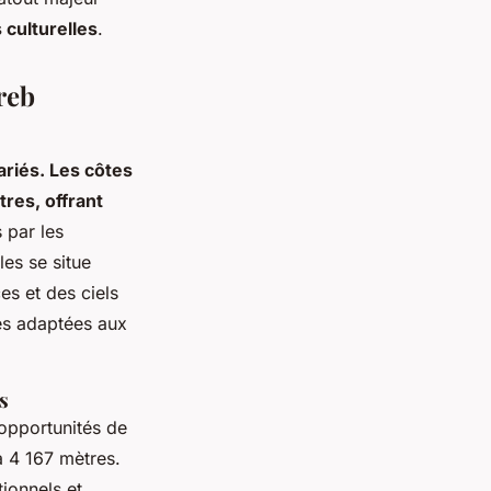
 culturelles
.
reb
riés. Les côtes
tres, offrant
 par les
les se situe
es et des ciels
ées adaptées aux
s
opportunités de
à 4 167 mètres.
ionnels et