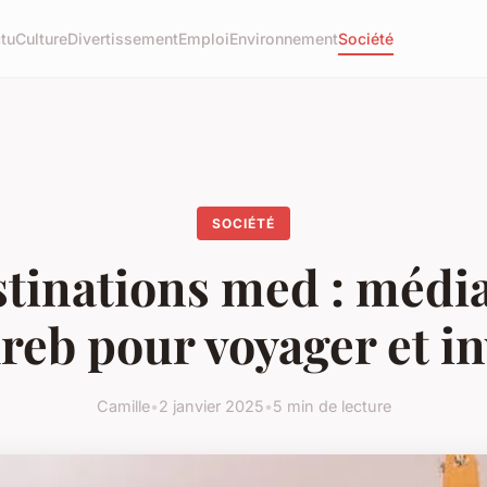
tu
Culture
Divertissement
Emploi
Environnement
Société
SOCIÉTÉ
tinations med : médi
eb pour voyager et in
Camille
•
2 janvier 2025
•
5 min de lecture