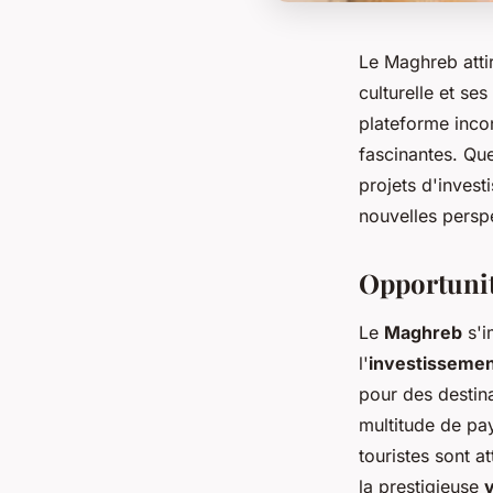
Le Maghreb attir
culturelle et s
plateforme inco
fascinantes. Qu
projets d'inves
nouvelles persp
Opportunit
Le
Maghreb
s'i
l'
investisseme
pour des destina
multitude de pa
touristes sont a
la prestigieuse