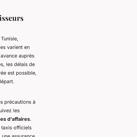
isseurs
Tunisie,
es varient en
l'avance auprès
, les délais de
vée est possible,
départ.
es précautions à
uivez les
es d'affaires
.
axis officiels
 à une assurance