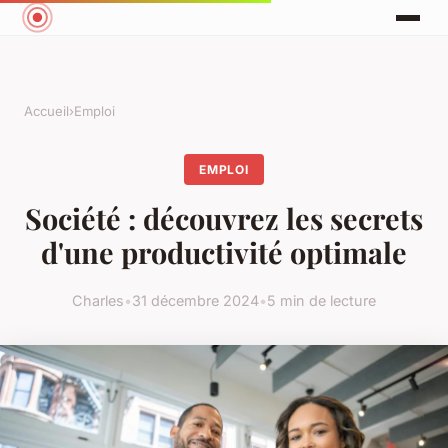
Accueil
›
Emploi
EMPLOI
Société : découvrez les secrets
d'une productivité optimale
Charles
•
31 décembre 2024
•
5 min de lecture