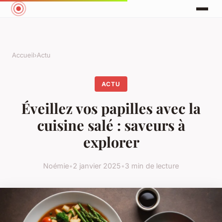
Accueil
›
Actu
ACTU
Éveillez vos papilles avec la
cuisine salé : saveurs à
explorer
Noémie
•
2 janvier 2025
•
3 min de lecture