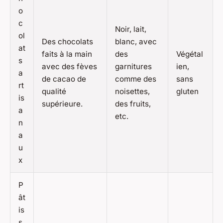
o
c
Noir, lait,
ol
Des chocolats
blanc, avec
at
faits à la main
des
Végétal
s
avec des fèves
garnitures
ien,
a
de cacao de
comme des
sans
rt
qualité
noisettes,
gluten
is
supérieure.
des fruits,
a
etc.
n
a
u
x
P
ât
is
s