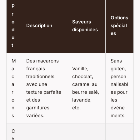
P
r
Options
o
Saveurs
Description
spécial
d
disponibles
es
ui
t
M
Des macarons
Sans
a
français
Vanille,
gluten,
c
traditionnels
chocolat,
person
a
avec une
caramel au
nalisabl
r
texture parfaite
beurre salé,
es pour
o
et des
lavande,
les
n
garnitures
etc.
événe
s
variées.
ments
C
h