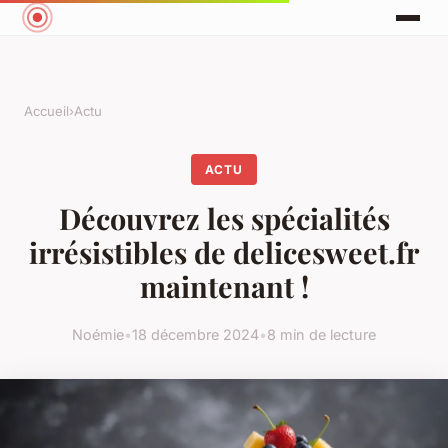
Accueil
›
Actu
ACTU
Découvrez les spécialités
irrésistibles de delicesweet.fr
maintenant !
Noémie
•
18 décembre 2024
•
8 min de lecture