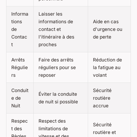
Informa
Laisser les
tions
informations de
Aide en cas
de
contact et
d'urgence ou
Contac
l'itinéraire à des
de perte
t
proches
Arrêts
Faire des arrêts
Réduction de
Régulie
réguliers pour se
la fatigue au
rs
reposer
volant
Conduit
Sécurité
Éviter la conduite
e de
routière
de nuit si possible
Nuit
accrue
Respec
Respect des
Sécurité
t des
limitations de
routière et
Règles
vitesse et des