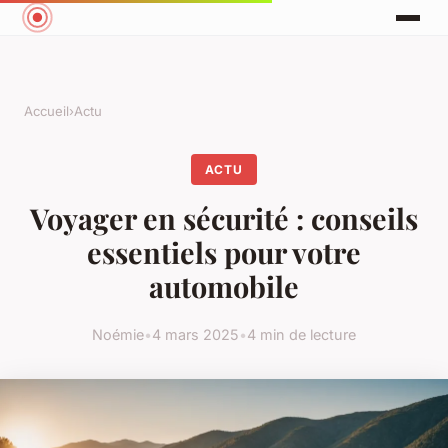
Accueil
›
Actu
ACTU
Voyager en sécurité : conseils
essentiels pour votre
automobile
Noémie
•
4 mars 2025
•
4 min de lecture