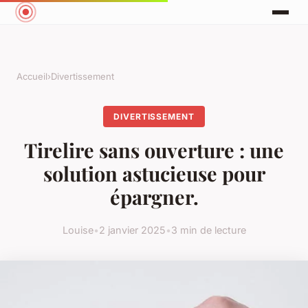
Accueil
›
Divertissement
DIVERTISSEMENT
Tirelire sans ouverture : une
solution astucieuse pour
épargner.
Louise
•
2 janvier 2025
•
3 min de lecture