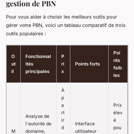
gestion de PBN
Pour vous aider à choisir les meilleurs outils pour
gérer votre PBN, voici un tableau comparatif de trois
outils populaires :
Poi
O
Fonctionnal
P
nts
ut
ités
ri
Points forts
faib
il
principales
x
les
À
p
a
Prix
rt
élev
Analyse de
ir
é
l'autorité de
Interface
d
pou
M
domaine,
utilisateur