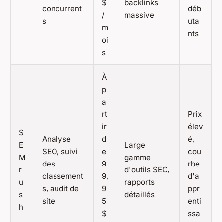
$
backlinks
concurrent
déb
/
massive
s
uta
m
nts
oi
s
À
p
a
rt
Prix
ir
élev
S
Analyse
d
é,
E
Large
SEO, suivi
e
cou
M
gamme
des
9
rbe
r
d'outils SEO,
classement
9,
d'a
u
rapports
s, audit de
9
ppr
s
détaillés
site
5
enti
h
$
ssa