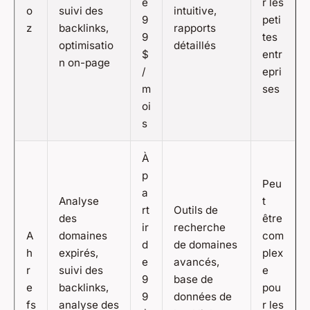
e
r les
o
suivi des
intuitive,
9
peti
z
backlinks,
rapports
9
tes
optimisatio
détaillés
$
entr
n on-page
/
epri
m
ses
oi
s
À
p
Peu
a
Analyse
t
rt
Outils de
des
être
ir
recherche
A
domaines
com
d
de domaines
h
expirés,
plex
e
avancés,
r
suivi des
e
9
base de
e
backlinks,
pou
9
données de
fs
analyse des
r les