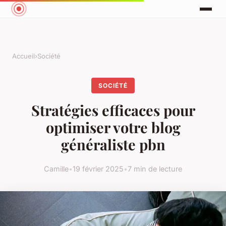
Accueil
›
Société
SOCIÉTÉ
Stratégies efficaces pour
optimiser votre blog
généraliste pbn
Camille
•
19 février 2025
•
7 min de lecture