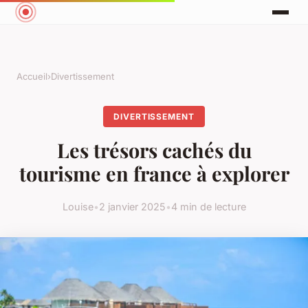
Accueil
›
Divertissement
DIVERTISSEMENT
Les trésors cachés du
tourisme en france à explorer
Louise
•
2 janvier 2025
•
4 min de lecture