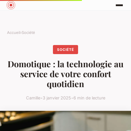
Accueil
›
Société
SOCIÉTÉ
Domotique : la technologie au
service de votre confort
quotidien
Camille
•
3 janvier 2025
•
6 min de lecture