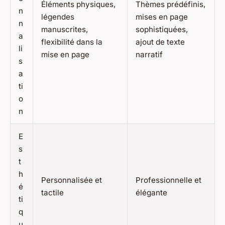
Éléments physiques,
Thèmes prédéfinis,
n
légendes
mises en page
n
manuscrites,
sophistiquées,
a
flexibilité dans la
ajout de texte
li
mise en page
narratif
s
a
ti
o
n
E
s
t
h
Personnalisée et
Professionnelle et
é
tactile
élégante
ti
q
u