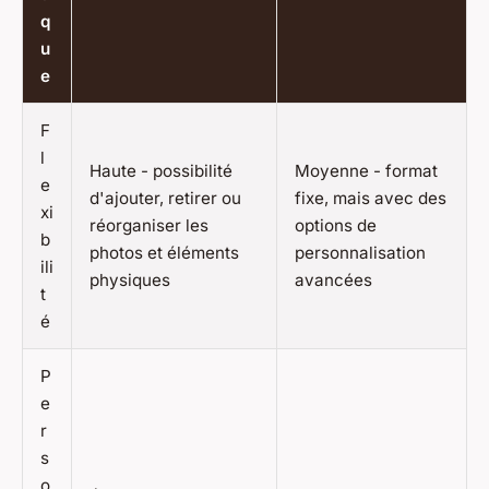
q
u
e
F
l
Haute - possibilité
Moyenne - format
e
d'ajouter, retirer ou
fixe, mais avec des
xi
réorganiser les
options de
b
photos et éléments
personnalisation
ili
physiques
avancées
t
é
P
e
r
s
o