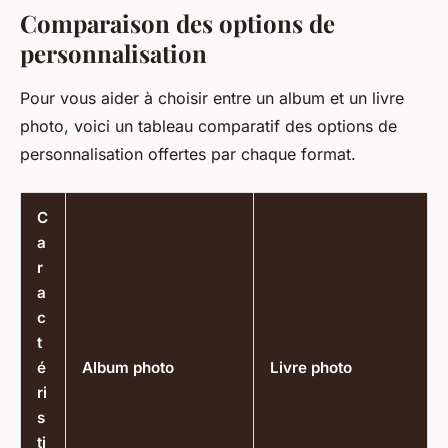
Comparaison des options de
personnalisation
Pour vous aider à choisir entre un album et un livre
photo, voici un tableau comparatif des options de
personnalisation offertes par chaque format.
C
a
r
a
c
t
é
Album photo
Livre photo
ri
s
ti