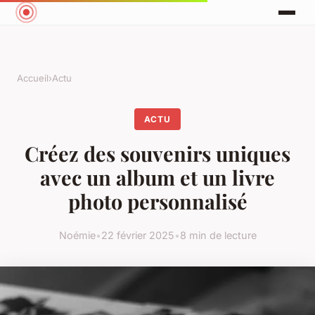
Accueil
›
Actu
ACTU
Créez des souvenirs uniques
avec un album et un livre
photo personnalisé
Noémie
•
22 février 2025
•
8 min de lecture