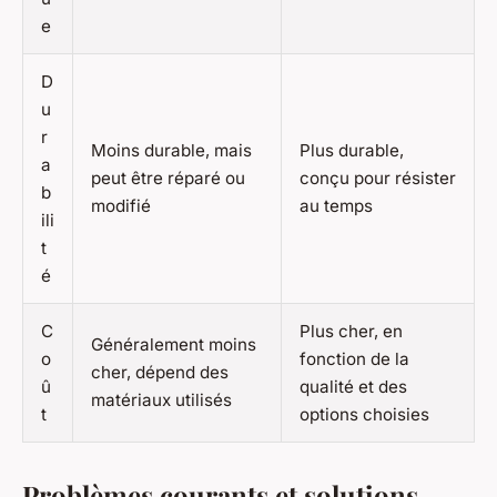
e
D
u
r
Moins durable, mais
Plus durable,
a
peut être réparé ou
conçu pour résister
b
modifié
au temps
ili
t
é
C
Plus cher, en
Généralement moins
o
fonction de la
cher, dépend des
û
qualité et des
matériaux utilisés
t
options choisies
Problèmes courants et solutions