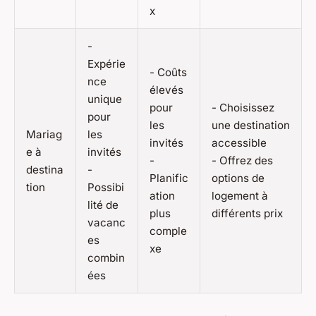
x
-
Expérie
- Coûts
nce
élevés
unique
pour
- Choisissez
pour
les
une destination
Mariag
les
invités
accessible
e à
invités
-
- Offrez des
destina
-
Planific
options de
tion
Possibi
ation
logement à
lité de
plus
différents prix
vacanc
comple
es
xe
combin
ées