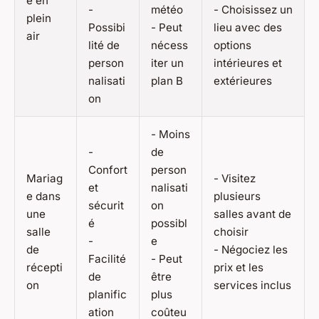
e en
-
météo
- Choisissez un
plein
Possibi
- Peut
lieu avec des
air
lité de
nécess
options
person
iter un
intérieures et
nalisati
plan B
extérieures
on
- Moins
-
de
Confort
person
Mariag
- Visitez
et
nalisati
e dans
plusieurs
sécurit
on
une
salles avant de
é
possibl
salle
choisir
-
e
de
- Négociez les
Facilité
- Peut
récepti
prix et les
de
être
on
services inclus
planific
plus
ation
coûteu