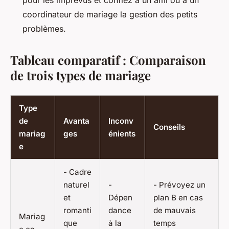
coordinateur de mariage la gestion des petits
problèmes.
Tableau comparatif : Comparaison
de trois types de mariage
Type
de
Avanta
Inconv
Conseils
mariag
ges
énients
e
- Cadre
naturel
-
- Prévoyez un
et
Dépen
plan B en cas
romanti
dance
de mauvais
Mariag
que
à la
temps