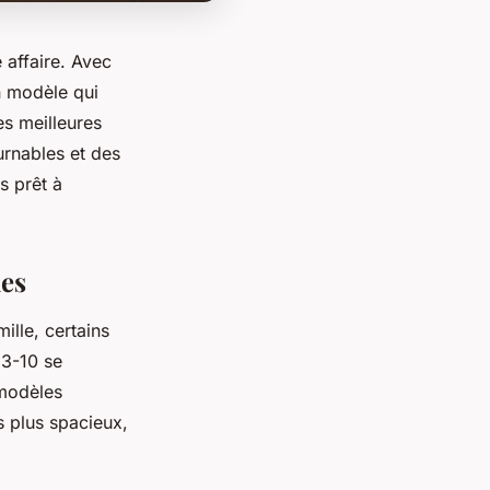
e affaire. Avec
un modèle qui
es meilleures
urnables et des
s prêt à
les
mille, certains
 3-10 se
 modèles
s plus spacieux,