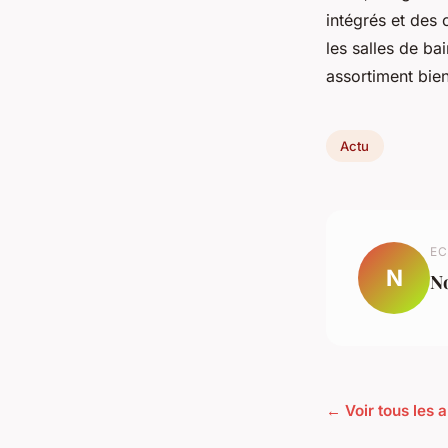
intégrés et des 
les salles de bai
assortiment bien
Actu
EC
N
N
← Voir tous les a