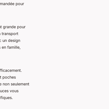
ommandée pour
nt grande pour
 transport
ec un design
 en famille,
ficacement.
t poches
te non seulement
tuces vous
ifiques.