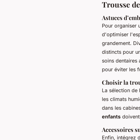
Trousse de 
Astuces d’emb
Pour organiser
d'optimiser l'es
grandement. Div
distincts pour u
soins dentaires 
pour éviter les 
Choisir la tro
La sélection de 
les climats hum
dans les cabine
enfants
doivent 
Accessoires su
Enfin, intégrez