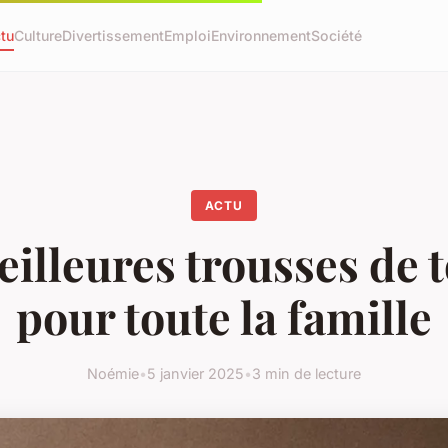
tu
Culture
Divertissement
Emploi
Environnement
Société
ACTU
illeures trousses de t
pour toute la famille
Noémie
•
5 janvier 2025
•
3 min de lecture