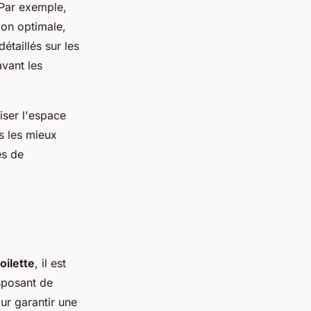
 Par exemple,
ion optimale,
étaillés sur les
avant les
iser l'espace
s les mieux
es de
oilette
, il est
isposant de
our garantir une