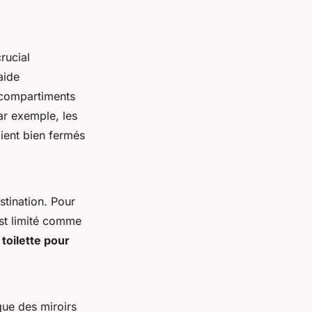
crucial
aide
 compartiments
ar exemple, les
oient bien fermés
tination. Pour
st limité comme
toilette pour
que des miroirs