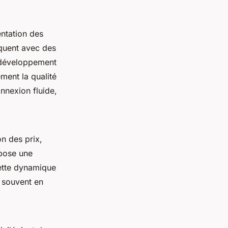
ntation des
quent avec des
 développement
ment la qualité
onnexion fluide,
on des prix,
opose une
cette dynamique
, souvent en