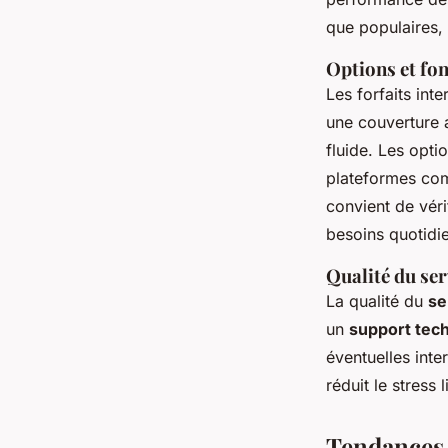
que populaires,
Options et fo
Les forfaits int
une couverture 
fluide. Les opti
plateformes comm
convient de véri
besoins quotidi
Qualité du ser
La qualité du
se
un
support tech
éventuelles inte
réduit le stress
Tendances 