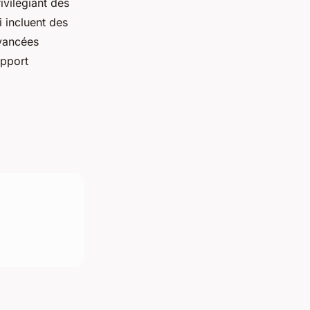
rivilégiant des
 incluent des
vancées
apport