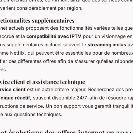
 varient considérablement par région.
nctionnalités supplémentaires
ernet actuels proposent des fonctionnalités variées telles qu
accrue et la
compatibilité avec IPTV
pour un visionnage en 
ons supplémentaires incluent souvent le
streaming inclus
av
e Netflix, qui peuvent être essentielles pour de nombreux u
fier ces différentes offres afin de s'assurer qu'elles répond
ens.
vice client et assistance technique
rvice client
est un autre critère majeur. Recherchez des pres
nique réactif
, souvent disponible 24/7, afin de résoudre r
rruptions de service. Un bon support vous garantit tranquillit
 lié aux questions techniques.
et évolutions des offres internet en 2024