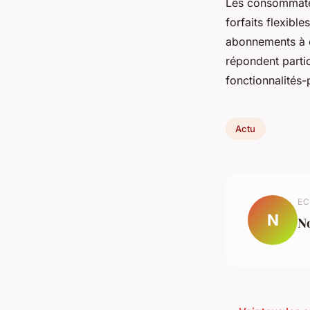
Les consommate
forfaits flexibl
abonnements à d
répondent parti
fonctionnalités-
Actu
EC
N
N