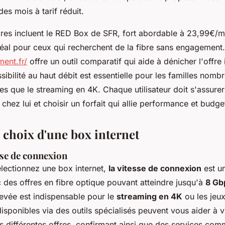
 des mois à tarif réduit.
res incluent le RED Box de SFR, fort abordable à 23,99€/mo
al pour ceux qui recherchent de la fibre sans engagement. 
ment.fr/
offre un outil comparatif qui aide à dénicher l'offre
sibilité au haut débit est essentielle pour les familles nom
lles que le streaming en 4K. Chaque utilisateur doit s'assurer
 chez lui et choisir un forfait qui allie performance et budge
 choix d'une box internet
sse de connexion
lectionnez une box internet,
la vitesse de connexion
est un
 des offres en fibre optique pouvant atteindre jusqu'à
8 Gb
evée est indispensable pour le
streaming en 4K
ou les jeux
disponibles via des outils spécialisés peuvent vous aider à vi
 différentes offres, confirmant ainsi que des services com