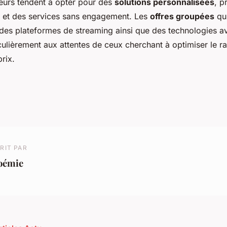
urs tendent à opter pour des
solutions personnalisées
, p
es et des services sans engagement. Les
offres groupées
qui
es plateformes de streaming ainsi que des technologies a
culièrement aux attentes de ceux cherchant à optimiser le r
prix.
RIT PAR
oémie