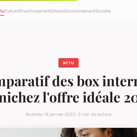
tu
Culture
Divertissement
Emploi
Environnement
Société
ACTU
paratif des box intern
nichez l'offre idéale 2
Noémie
•
14 janvier 2025
•
3 min de lecture