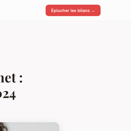
Éplucher les bilans →
et :
024