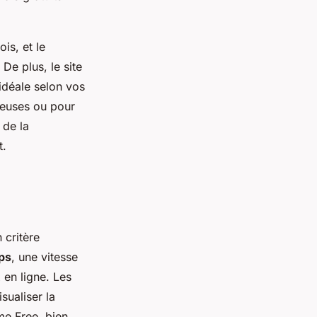
is, et le
De plus, le site
 idéale selon vos
breuses ou pour
 de la
t.
 critère
ps
, une vitesse
 en ligne. Les
sualiser la
me Free, bien