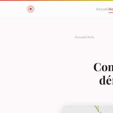
Accueil
Ac
Accueil
›
Actu
Com
dé