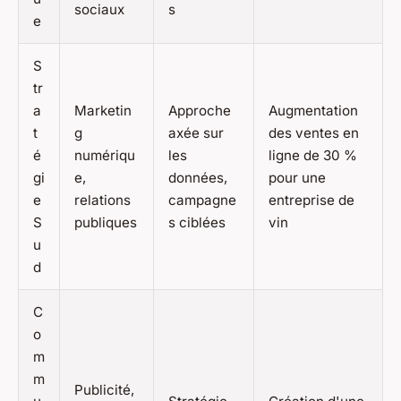
sociaux
s
e
S
tr
a
Marketin
Approche
Augmentation
t
g
axée sur
des ventes en
é
numériqu
les
ligne de 30 %
gi
e,
données,
pour une
e
relations
campagne
entreprise de
S
publiques
s ciblées
vin
u
d
C
o
m
m
Publicité,