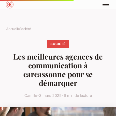
Accueil
›
Société
SOCIÉTÉ
Les meilleures agences de
communication à
carcassonne pour se
démarquer
Camille
•
3 mars 2025
•
6 min de lecture