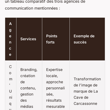
un tableau comparatif des trois agences de
communication mentionnées :
A
g
e
Points
Exemple de
Services
n
forts
succès
c
e
C
Branding,
Expertise
o
création
locale,
m
Transformation
de
approche
'
de l'image de
contenu,
personnali
U
marque de La
gestion
sée,
ni
Cave de
des
résultats
q
Carcassonne
médias
mesurable
u