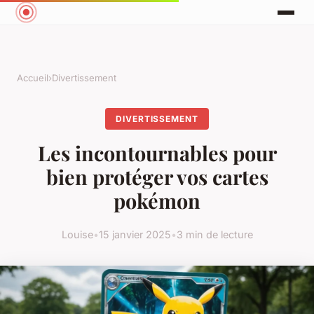
Accueil
›
Divertissement
DIVERTISSEMENT
Les incontournables pour
bien protéger vos cartes
pokémon
Louise
•
15 janvier 2025
•
3 min de lecture