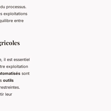
e du processus.
s exploitations
quilibre entre
gricoles
 il est essentiel
tre exploitation
utomatisés
sont
es
outils
estreintes.
ir leur