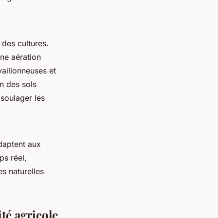
 des cultures.
ne aération
vaillonneuses et
on des sols
 soulager les
adaptent aux
ps réel,
s naturelles
té agricole