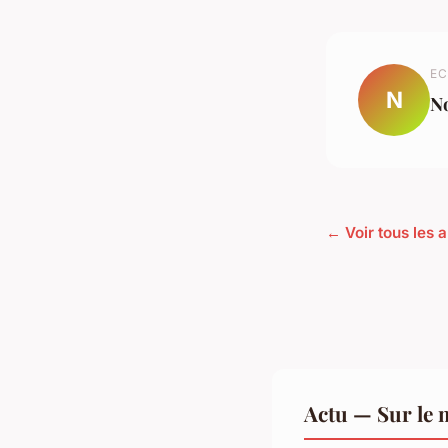
EC
N
N
← Voir tous les a
Actu — Sur le 