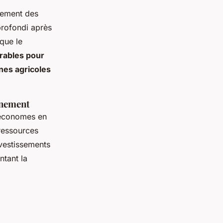
nement des
rofondi après
 que le
rables pour
nes agricoles
nnement
n économes en
 ressources
nvestissements
ntant la