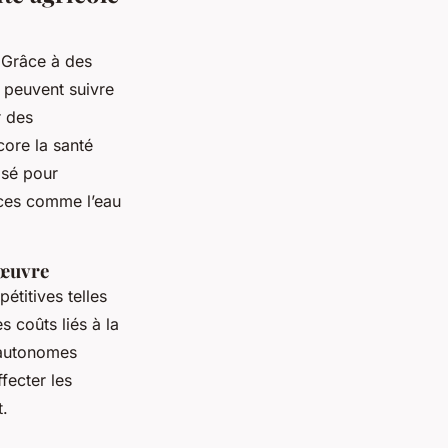
 Grâce à des
s peuvent suivre
r des
core la santé
isé pour
rces comme l’eau
'œuvre
étitives telles
s coûts liés à la
 autonomes
fecter les
t.