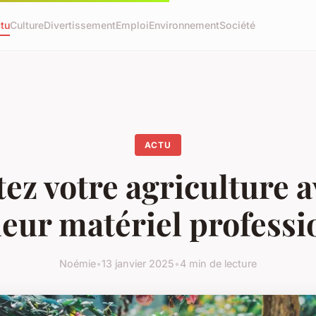
tu
Culture
Divertissement
Emploi
Environnement
Société
ACTU
ez votre agriculture a
leur matériel professi
Noémie
•
13 janvier 2025
•
4 min de lecture