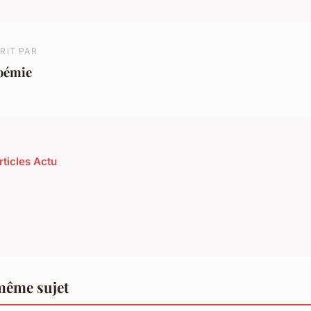
RIT PAR
oémie
rticles Actu
même sujet