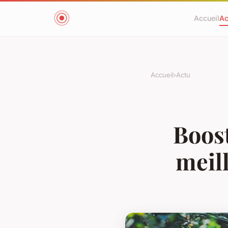
Accueil
Ac
Accueil
›
Actu
Boost
meil