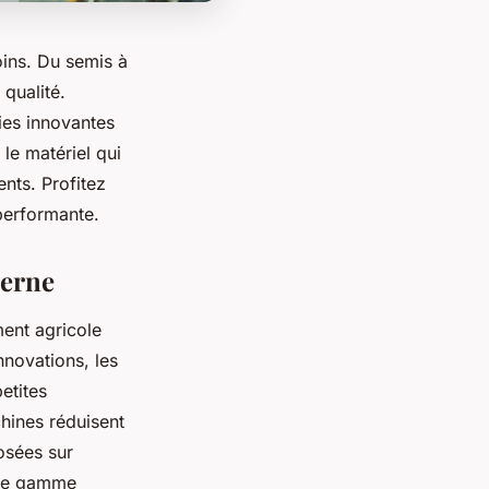
ins. Du semis à
 qualité.
ies innovantes
le matériel qui
nts. Profitez
 performante.
derne
ent agricole
nnovations, les
etites
hines réduisent
osées sur
 de gamme