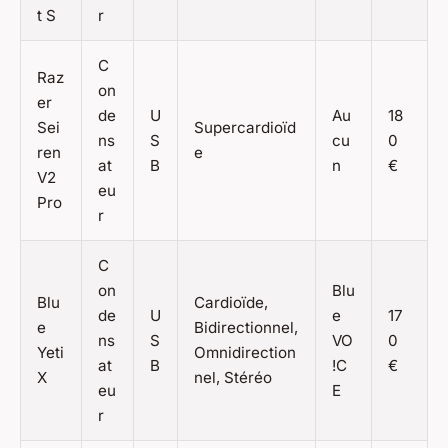
t S
r
C
Raz
on
er
de
U
Au
18
Sei
Supercardioïd
ns
S
cu
0
ren
e
at
B
n
€
V2
eu
Pro
r
C
on
Blu
Blu
Cardioïde,
de
U
e
17
e
Bidirectionnel,
ns
S
VO
0
Yeti
Omnidirection
at
B
!C
€
X
nel, Stéréo
eu
E
r