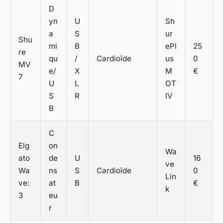
D
yn
U
Sh
a
S
ur
Shu
mi
B
ePl
25
re
qu
/
Cardioïde
us
0
MV
e/
X
M
€
7
U
L
OT
S
R
IV
B
C
Elg
on
Wa
ato
de
U
16
ve
Wa
ns
S
Cardioïde
0
Lin
ve:
at
B
€
k
3
eu
r