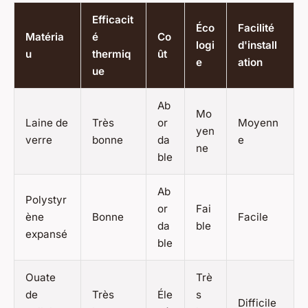
Efficacit
Éco
Facilité
Matéria
é
Co
logi
d'install
u
thermiq
ût
e
ation
ue
Ab
Mo
Laine de
Très
or
Moyenn
yen
verre
bonne
da
e
ne
ble
Ab
Polystyr
or
Fai
ène
Bonne
Facile
da
ble
expansé
ble
Ouate
Trè
de
Très
Éle
s
Difficile